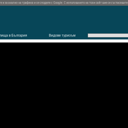
и за анализ на трафика и се споделя с Google. С използването на този сайт вие се съгласявате
лища в България
Видове туризъм