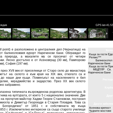
овдив
GPS lat=41.53
point) е разположено в централния дял (Чернатица) на
Хоте
от балнеоложкия курорт Нареченски бани. Обграждат го
Къща за гости Ед
на природа, а махалите му се просичат от четири
Релакс***
ки. Лесно достъпно е от Асеновград (30 км), Пампорово
Балнеохоте
 км), София (197 км).
Нареченски бани
Къща за гости Пр
МБДПЛР Св. 
през XVII век от преселници от Старо село до манастира
Нареченски Бани
ветът на селото е към края на XIX век, откогато са и
 до наши дни къщи. Поминъкът на населението е бил
Рестор
еделие, кираджийство и зидарство. През XX век селото
лно забравено.
Клуб
пазена типичната възрожденска родопска архитектура. В
ника на културата, от които 5 с национално значение. Две
Друг
о на прочутия майстор Хаджи Георги Станчовски, построил
жиоглу и Димитър Георгиади в Стария Пловдив. Това са
Други забеле
е Богородично” от 1851 г. и собствената му къща
Асенова крепост
 1853 г. Изключително интересни са също старото училище
Чудните мостове