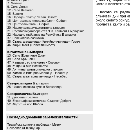
(1889 г.), паракли
7. Мелник
както и повечето ст
9. Село Долен
12. Село Делчево
Косово се радва 
15. Банско
слънчеви дни при на
16. Народен театър "Иван Вазов"
около селото осигу
18. Централна минерална баня - София
19. Централни хали - София
пролетта, както и б
20. Национална художествена галерия
21. Софийски университет "Св. Климент Охридски"
22. Народно събрание на Република България
37. Епископска базилика
38. Старата воденица - Килийно училище - Годеч
46. Кадин мост (Невестин мост)
Югоизточна България
13. Село (Козичино) Еркеч
39. Село Бръшлян
47. Къщата със слънцето - Созопол
48. Къща на Ана Ботиньоти
49. Антична противопожарна станция
50. Каменна Вятърна мелница - Несебър
51. Старата вятърна мелница - Несебър
Северозападна България
25. Часовниковата кула в Берковица
Североизточна България
11. Двореца - Балчик
40. Етнографски комплекс Старият Добрич
52. Фарът на нос Шабла
Последно добавени забележителностти
Тракийска куполна гробница - Мезек
Секвоите от Ючбунар