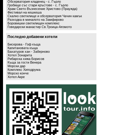
Обсерватория кладенец - с. Гърло
Гробище със стари кръстове - с. Гърло
Храм Свето Възнесение Христово (Праужда)
Фестивал на кешкеша
Скално светилище и обсерватория Чачин камък
Разходка в миналото на Замфирово
Боровишки светилищен комплекс
Говедарски манастир Св.Троица-Аязмото
Последно добавени хотели
Бисерова - Гоф къща
Капитановата къща
Бахатуров хан - Заберново
Хотел Зонарита
Рибарска хижа Борисов
Къща за гости Венера
Морски дар
Комплекс Хиподрума
Морско конче
Хотел Акре