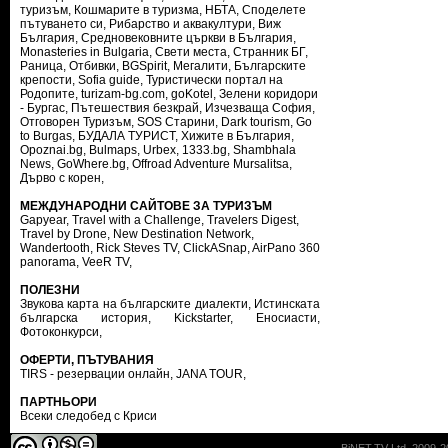
туризъм
,
Кошмарите в туризма
,
НБТА
,
Споделете
пътуването си
,
Рибарство и аквакултури
,
Виж
България
,
Средновековните църкви в България
,
Monasteries in Bulgaria
,
Свети места
,
Странник БГ
,
Раница
,
Отбивки
,
BGSpirit
,
Мегалити
,
Българските
крепости
,
Sofia guide
,
Туристически портал на
Родопите
,
turizam-bg.com
,
goKotel
,
Зелени коридори
- Бургас
,
Пътешествия безкрай
,
Изчезваща София
,
Отговорен Туризъм
,
SOS Старини
,
Dark tourism
,
Go
to Burgas
,
БУДАЛА ТУРИСТ
,
Хижите в България
,
Opoznai.bg
,
Bulmaps
,
Urbex
,
1333.bg
,
Shambhala
News
,
GoWhere.bg
,
Offroad Adventure Mursalitsa
,
Дърво с корен
,
МЕЖДУНАРОДНИ САЙТОВЕ ЗА ТУРИЗЪМ
Gapyear
,
Travel with a Challenge
,
Travelers Digest
,
Travel by Drone
,
New Destination Network
,
Wandertooth
,
Rick Steves TV
,
ClickASnap
,
AirPano 360
panorama
,
VeeR TV
,
ПОЛЕЗНИ
Звукова карта на българските диалекти
,
Истинската
българска история
,
Kickstarter
,
Еносиасти
,
Фотоконкурси
,
ОФЕРТИ, ПЪТУВАНИЯ
TIRS - резервации онлайн
,
JANA TOUR
,
ПАРТНЬОРИ
Всеки следобед с Криси