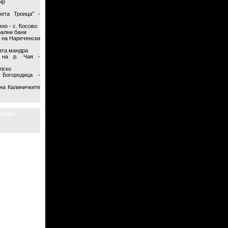
ир
ета Троица" -
но - с. Косово
ални бани
 на Нареченски
ата мандра
 на р. Чая -
елско
Богородица -
на Калиничките
атори