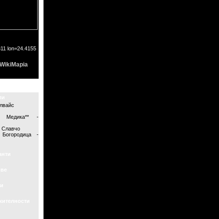
11 lon=24.4155
WikiMapia
ли
елвайс
л Медика** -
и Славчо
Богородица -
анти
ове
и
жителности