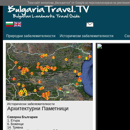
Този сайт използва „бисквитки“ от Google за персонализиране на рекламите 
Природни забележителности
Исторически забележителности
Се
Исторически забележителности
Архитектурни Паметници
Северна България
1. Етъра
6. Боженци
14. Трявна