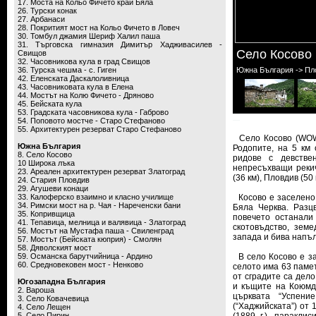
17. Моста на Кольо Фичето край Бяла
26. Турски конак
27. Арбанаси
28. Покритият мост на Кольо Фичето в Ловеч
30. Томбул джамия Шериф Халил паша
31. Търговска гимназия Димитър Хадживасилев -
Село Косово
Свищов
32. Часовникова кула в град Свищов
36. Турска чешма - с. Гиген
Южна България -> Пл
42. Еленската Даскалоливница
43. Часовниковата кула в Елена
44. Мостът на Колю Фичето - Дряново
45. Бейската кула
53. Градската часовникова кула - Габрово
54. Поповото мостче - Старо Стефаново
55. Архитектурен резерват Старо Стефаново
Село Косово (WOW 
Южна България
Родопите, на 5 км 
8. Село Косово
ридове с девстве
10 Широка лъка
непресъхващи рекич
23. Ареален архитектурен резерват Златоград
(36 км), Пловдив (50
24. Стария Пловдив
29. Агушеви конаци
33. Калоферско взаимно и класно училище
Косово е заселено 
34. Римски мост на р. Чая - Нареченски бани
Бяла Черква. Разц
35. Копривщица
повечето останали
41. Тепавица, мелница и валявица - Златоград
скотовъдство, зем
56. Мостът на Мустафа паша - Свиленград
запада и бива напъ
57. Мостът (Бейската кюприя) - Смолян
58. Дяволският мост
59. Османска барутчийница - Ардино
В село Косово е за
60. Средновековен мост - Ненково
селото има 63 памет
от сградите са дел
Югозападна България
и къщите на Коюмд
2. Вароша
църквата “Успени
3. Село Ковачевица
(“Хаджийската”) от
4. Село Лещен
5. Село Пирин