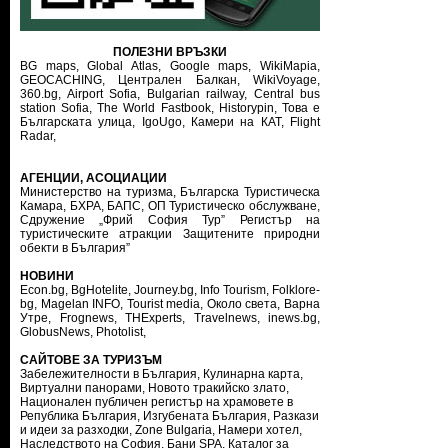
ПОЛЕЗНИ ВРЪЗКИ
BG maps,
Global Atlas,
Google maps,
WikiMapia,
GEOCACHING,
Централен Балкан,
WikiVoyage,
360.bg,
Airport Sofia,
Bulgarian railway,
Central bus
station Sofia,
The World Fastbook,
Historypin,
Това е
Българската улица,
IgoUgo,
Камери на КАТ,
Flight
Radar,
АГЕНЦИИ, АСОЦИАЦИИ
Министерство на туризма
,
Българска Туристическа
Камара
,
БХРА
,
БАПС
,
ОП Туристическо обслужване
,
Сдружение „Фрий София Тур”
Регистър на
туристическите атракции
Защитените природни
обекти в България”
НОВИНИ
Econ.bg
,
BgHotelite
,
Journey.bg
,
Info Tourism
,
Folklore-
bg
,
Magelan INFO
,
Tourist media
,
Около света
,
Варна
Утре
,
Frognews
,
THExperts
,
Travelnews
,
inews.bg
,
GlobusNews
,
Photolist
,
САЙТОВЕ ЗА ТУРИЗЪМ
Забележителности в България
,
Кулинарна карта
,
Виртуални панорами
,
Новото тракийско злато
,
Национален публичен регистър на храмовете в
Република България
,
Изгубената България
,
Разкази
и идеи за разходки
,
Zone Bulgaria
,
Намери хотел
,
Наследството на София
,
Бани SPA
,
Каталог за