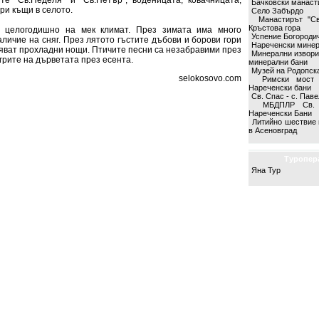
сите “Св.Неделя” и “Св.Петър”, воденицата, ковачницата,
Бачковски манаст
ари къщи в селото.
Село Забърдо
Манастирът "Св
Кръстова гора
целогодишно на мек климат. През зимата има много
Успение Богородич
личие на сняг. През лятото гъстите дъбови и борови гори
Нареченски минер
ряват прохладни нощи. Птичите песни са незабравими през
Минерални извори
агрите на дърветата през есента.
минерални бани
Музей на Родопск
selokosovo.com
Римски мост
Нареченски бани
Св. Спас - с. Пав
МБДПЛР Св. 
Нареченски Бани
Литийно шествие 
в Асеновград
Туропер
Яна Тур