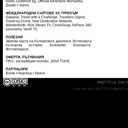
News
,
GoWhere.bg
,
Offroad Adventure Mursalitsa
,
Дърво с корен
,
МЕЖДУНАРОДНИ САЙТОВЕ ЗА ТУРИЗЪМ
Gapyear
,
Travel with a Challenge
,
Travelers Digest
,
Travel by Drone
,
New Destination Network
,
Wandertooth
,
Rick Steves TV
,
ClickASnap
,
AirPano 360
panorama
,
VeeR TV
,
ПОЛЕЗНИ
Звукова карта на българските диалекти
,
Истинската
българска история
,
Kickstarter
,
Еносиасти
,
Фотоконкурси
,
ОФЕРТИ, ПЪТУВАНИЯ
TIRS - резервации онлайн
,
JANA TOUR
,
ПАРТНЬОРИ
Всеки следобед с Криси
BiNET.TV Ltd. 2009-20
|
look tour info
|
BiNET.TV
|
BulgariaTra