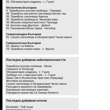
83. Обсерватория кладенец - с. Гърло
Югоизточна България
9. Тракийската куполна гробница - Поморие
38. Тракийско мегалитно светилище Беглик таш
39. Тракийско светилище Камъка
40. Тракийска гробница м. Мишкова нива
49. Могилен некропол местност Пропада
54. Античен град Деултум – Дебелт
55. Ранновизантийски терми - Несебър
Северозападна България
81. Скално светилище и обсерватория 'Чачин камък'
Североизточна България
53. Храмът на Кибела
78. Тракийски скални ниши - с. Красен
Последно добавени забележителностти
Тракийска куполна гробница - Мезек
Секвоите от Ючбунар
Обсерватория кладенец - с. Гърло
Гробище със стари кръстове - с. Гърло
Храм Свето Възнесение Христово (Праужда)
Фестивал на кешкеша
Скално светилище и обсерватория Чачин камък
Разходка в миналото на Замфирово
Боровишки светилищен комплекс
Говедарски манастир Св.Троица-Аязмото
Последно добавени хотели
Бисерова - Гоф къща
Капитановата къща