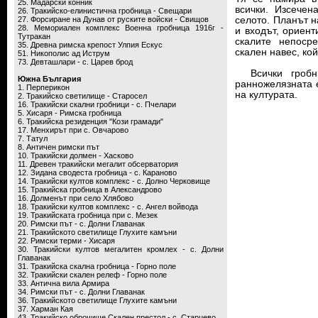
25. Мадарски конник
всички. Изсечен
26. Тракийско-елинистична гробница - Свещари
27. Форсиране на Дунав от руските войски - Свищов
селото. Планът 
28. Мемориален комплекс Военна гробница 1916г -
и входът, ориент
Тутракан
скалите непоср
35. Древна римска крепост Улпия Ескус
скален навес, ко
51. Никополис ад Иструм
73. Девташлари - с. Царев брод
Всички гробни
Южна България
ранножелязната е
1. Перперикон
на културата.
2. Тракийско светилище - Старосел
16. Тракийски скални гробници - с. Пчелари
5. Хисаря - Римска гробница
6. Тракийска резиденция "Кози грамади"
17. Mенхирът при с. Овчарово
7. Татул
8. Античен римски път
10. Тракийски долмен - Хасково
11. Древен тракийски мегалит обсерватория
12. Зидана сводеста гробница - с. Караново
14. Тракийски култов комплекс - с. Долно Черковище
15. Тракийска гробница в Александрово
16. Долменът при село Хлябово
18. Тракийски култов комплекс - с. Ангел войвода
19. Тракийската гробница при с. Мезек
20. Римски път - с. Долни Главанак
21. Тракийското светилище Глухите камъни
22. Римски терми - Хисаря
30. Тракийски култов мегалитен кромлех - с. Долни
Главанак
31. Тракийска скална гробница - Горно поле
32. Тракийски скален релеф - Горно поле
33. Антична вила Армира
34. Римски път - с. Долни Главанак
36. Тракийското светилище Глухите камъни
37. Харман Кая
43. Тракийско оброчище Скален престол - с. Старцево