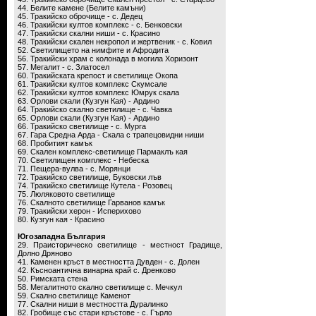
44. Белите камене (Белите камъни)
45. Тракийско оброчище - с. Дедец
46. Тракийски култов комплекс - с. Бенковски
47. Тракийски скални ниши - с. Красино
48. Тракийски скален некропол и жертвеник - с. Ковил
52. Светилището на нимфите и Афродита
56. Тракийски храм с колонада в могила Хоризонт
57. Мегалит - с. Златосел
60. Тракийската крепост и светилище Окопа
61. Тракийски култов комплекс Скумсале
62. Тракийски култов комплекс Юмрук скала
63. Орлови скали (Кузгун Кая) - Ардино
64. Тракийско скално светилище - с. Чавка
65. Орлови скали (Кузгун Кая) - Ардино
66. Тракийско светилище - с. Мурга
67. Гара Средна Арда - Скала с трапецовидни ниши
68. Пробитият камък
69. Скален комплекс-светилище Пармаклъ кая
70. Светилищен комплекс - Небеска
71. Пещера-вулва - с. Морянци
72. Тракийско светилище, Буковски лъв
74. Тракийско светилище Кутела - Розовец
75. Люляковото светилище
76. Скалното светилище Гарванов камък
79. Тракийски херон - Исперихово
80. Кузгун кая - Красино
Югозападна България
29. Праисторическо светилище - местност Градище,
Долно Дряново
41. Каменен кръст в местността Дувден - с. Долен
42. Късноантична винарна край с. Дренково
50. Римската стена
58. Мегалитното скално светилище с. Мечкул
59. Скално светилище Каменот
77. Скални ниши в местността Дуралинко
82. Гробище със стари кръстове - с. Гърло