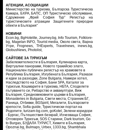
АГЕНЦИИ, АСОЦИАЦИИ
Министерство на туризма
,
Българска Туристическа
Камара
,
БХРА
,
БАПС
,
ОП Туристическо обслужване
,
Сдружение „Фрий София Тур”
Регистър на
туристическите атракции
Защитените природни
обекти в България”
НОВИНИ
Econ.bg
,
BgHotelite
,
Journey.bg
,
Info Tourism
,
Folklore-
bg
,
Magelan INFO
,
Tourist media
,
Около света
,
Варна
Утре
,
Frognews
,
THExperts
,
Travelnews
,
inews.bg
,
GlobusNews
,
Photolist
,
САЙТОВЕ ЗА ТУРИЗЪМ
Забележителности в България
,
Кулинарна карта
,
Виртуални панорами
,
Новото тракийско злато
,
Национален публичен регистър на храмовете в
Република България
,
Изгубената България
,
Разкази
и идеи за разходки
,
Zone Bulgaria
,
Намери хотел
,
Наследството на София
,
Бани SPA
,
Каталог за
туризъм
,
Кошмарите в туризма
,
НБТА
,
Споделете
пътуването си
,
Рибарство и аквакултури
,
Виж
България
,
Средновековните църкви в България
,
Monasteries in Bulgaria
,
Свети места
,
Странник БГ
,
Раница
,
Отбивки
,
BGSpirit
,
Мегалити
,
Българските
крепости
,
Sofia guide
,
Туристически портал на
Родопите
,
turizam-bg.com
,
goKotel
,
Зелени коридори
- Бургас
,
Пътешествия безкрай
,
Изчезваща София
,
Отговорен Туризъм
,
SOS Старини
,
Dark tourism
,
Go
to Burgas
,
БУДАЛА ТУРИСТ
,
Хижите в България
,
Opoznai.bg
,
Bulmaps
,
Urbex
,
1333.bg
,
Shambhala