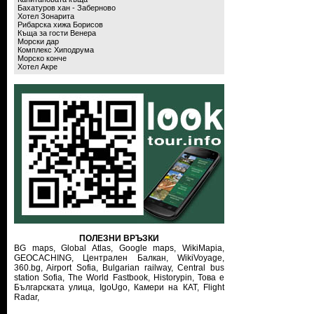
Бахатуров хан - Заберново
Хотел Зонарита
Рибарска хижа Борисов
Къща за гости Венера
Морски дар
Комплекс Хиподрума
Морско конче
Хотел Акре
ПОЛЕЗНИ ВРЪЗКИ
BG maps,
Global Atlas,
Google maps,
WikiMapia,
GEOCACHING,
Централен Балкан,
WikiVoyage,
360.bg,
Airport Sofia,
Bulgarian railway,
Central bus
station Sofia,
The World Fastbook,
Historypin,
Това е
Българската улица,
IgoUgo,
Камери на КАТ,
Flight
Radar,