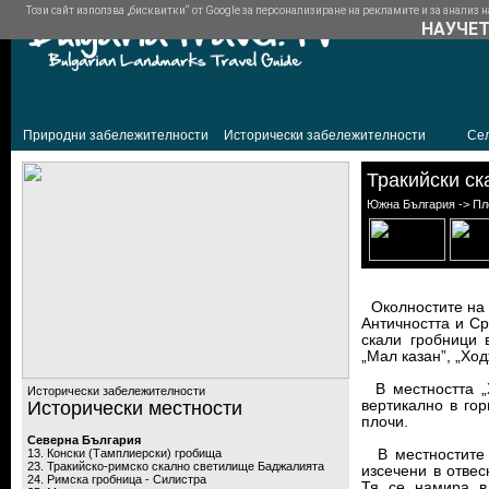
Този сайт използва „бисквитки“ от Google за персонализиране на рекламите и за анализ на
НАУЧЕТ
Природни забележителности
Исторически забележителности
Се
Тракийски ск
Южна България -> Пл
Околностите на с
Античността и Ср
скали гробници в
„Мал казан”, „Ход
В местността „Х
Исторически забележителности
Исторически местности
вертикално в го
плочи.
Северна България
13. Конски (Тамплиерски) гробища
В местностите „
23. Тракийско-римско скално светилище Баджалията
изсечени в отвес
24. Римска гробница - Силистра
Тя се намира в