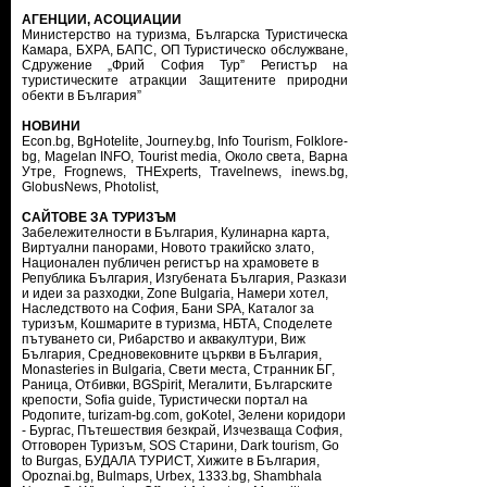
АГЕНЦИИ, АСОЦИАЦИИ
Министерство на туризма
,
Българска Туристическа
Камара
,
БХРА
,
БАПС
,
ОП Туристическо обслужване
,
Сдружение „Фрий София Тур”
Регистър на
туристическите атракции
Защитените природни
обекти в България”
НОВИНИ
Econ.bg
,
BgHotelite
,
Journey.bg
,
Info Tourism
,
Folklore-
bg
,
Magelan INFO
,
Tourist media
,
Около света
,
Варна
Утре
,
Frognews
,
THExperts
,
Travelnews
,
inews.bg
,
GlobusNews
,
Photolist
,
САЙТОВЕ ЗА ТУРИЗЪМ
Забележителности в България
,
Кулинарна карта
,
Виртуални панорами
,
Новото тракийско злато
,
Национален публичен регистър на храмовете в
Република България
,
Изгубената България
,
Разкази
и идеи за разходки
,
Zone Bulgaria
,
Намери хотел
,
Наследството на София
,
Бани SPA
,
Каталог за
туризъм
,
Кошмарите в туризма
,
НБТА
,
Споделете
пътуването си
,
Рибарство и аквакултури
,
Виж
България
,
Средновековните църкви в България
,
Monasteries in Bulgaria
,
Свети места
,
Странник БГ
,
Раница
,
Отбивки
,
BGSpirit
,
Мегалити
,
Българските
крепости
,
Sofia guide
,
Туристически портал на
Родопите
,
turizam-bg.com
,
goKotel
,
Зелени коридори
- Бургас
,
Пътешествия безкрай
,
Изчезваща София
,
Отговорен Туризъм
,
SOS Старини
,
Dark tourism
,
Go
to Burgas
,
БУДАЛА ТУРИСТ
,
Хижите в България
,
Opoznai.bg
,
Bulmaps
,
Urbex
,
1333.bg
,
Shambhala