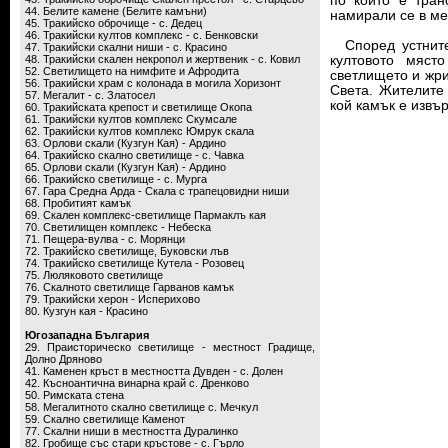
по който е тран
44. Белите камене (Белите камъни)
намирали се в ме
45. Тракийско оброчище - с. Дедец
46. Тракийски култов комплекс - с. Бенковски
Според устните
47. Тракийски скални ниши - с. Красино
48. Тракийски скален некропол и жертвеник - с. Ковил
култовото мяст
52. Светилището на нимфите и Афродита
светлището и жри
56. Тракийски храм с колонада в могила Хоризонт
Света. Жителите 
57. Мегалит - с. Златосел
кой камък е извъ
60. Тракийската крепост и светилище Окопа
61. Тракийски култов комплекс Скумсале
62. Тракийски култов комплекс Юмрук скала
63. Орлови скали (Кузгун Кая) - Ардино
64. Тракийско скално светилище - с. Чавка
65. Орлови скали (Кузгун Кая) - Ардино
66. Тракийско светилище - с. Мурга
67. Гара Средна Арда - Скала с трапецовидни ниши
68. Пробитият камък
69. Скален комплекс-светилище Пармаклъ кая
70. Светилищен комплекс - Небеска
71. Пещера-вулва - с. Морянци
72. Тракийско светилище, Буковски лъв
74. Тракийско светилище Кутела - Розовец
75. Люляковото светилище
76. Скалното светилище Гарванов камък
79. Тракийски херон - Исперихово
80. Кузгун кая - Красино
Югозападна България
29. Праисторическо светилище - местност Градище,
Долно Дряново
41. Каменен кръст в местността Дувден - с. Долен
42. Късноантична винарна край с. Дренково
50. Римската стена
58. Мегалитното скално светилище с. Мечкул
59. Скално светилище Каменот
77. Скални ниши в местността Дуралинко
82. Гробище със стари кръстове - с. Гърло