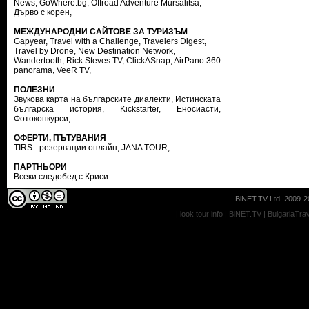
News
,
GoWhere.bg
,
Offroad Adventure Mursalitsa
,
Дърво с корен
,
МЕЖДУНАРОДНИ САЙТОВЕ ЗА ТУРИЗЪМ
Gapyear
,
Travel with a Challenge
,
Travelers Digest
,
Travel by Drone
,
New Destination Network
,
Wandertooth
,
Rick Steves TV
,
ClickASnap
,
AirPano 360
panorama
,
VeeR TV
,
ПОЛЕЗНИ
Звукова карта на българските диалекти
,
Истинската
българска история
,
Kickstarter
,
Еносиасти
,
Фотоконкурси
,
ОФЕРТИ, ПЪТУВАНИЯ
TIRS - резервации онлайн
,
JANA TOUR
,
ПАРТНЬОРИ
Всеки следобед с Криси
BiNET.TV Ltd. 2009-20
|
look tour info
|
BiNET.TV
|
BulgariaTra