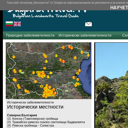
Този сайт използва „бисквитки“ от Google за персонализиране на рекламите и за анализ на
НАУЧЕТ
Природни забележителности
Исторически забележителности
Се
Исторически забележителности
Исторически местности
Северна България
13. Конски (Тамплиерски) гробища
23. Тракийско-римско скално светилище Баджалията
24. Римска гробница - Силистра