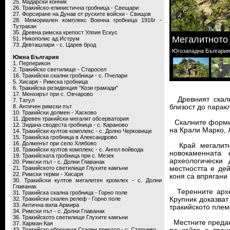
25. Мадарски конник
26. Тракийско-елинистична гробница - Свещари
27. Форсиране на Дунав от руските войски - Свищов
28. Мемориален комплекс Военна гробница 1916г -
Тутракан
35. Древна римска крепост Улпия Ескус
Мегалитното 
51. Никополис ад Иструм
73. Девташлари - с. Царев брод
Югозападна България 
Южна България
1. Перперикон
2. Тракийско светилище - Старосел
16. Тракийски скални гробници - с. Пчелари
5. Хисаря - Римска гробница
6. Тракийска резиденция "Кози грамади"
17. Mенхирът при с. Овчарово
Древният скалн
7. Татул
8. Античен римски път
близост до парак
10. Тракийски долмен - Хасково
11. Древен тракийски мегалит обсерватория
Скалните форми 
12. Зидана сводеста гробница - с. Караново
на Крали Марко, 
14. Тракийски култов комплекс - с. Долно Черковище
15. Тракийска гробница в Александрово
16. Долменът при село Хлябово
Край мегалитн
18. Тракийски култов комплекс - с. Ангел войвода
новокаменната 
19. Тракийската гробница при с. Мезек
археологически
20. Римски път - с. Долни Главанак
21. Тракийското светилище Глухите камъни
местността е де
22. Римски терми - Хисаря
коня са впрягани
30. Тракийски култов мегалитен кромлех - с. Долни
Главанак
Теренните архео
31. Тракийска скална гробница - Горно поле
32. Тракийски скален релеф - Горно поле
Крупник доказват
33. Антична вила Армира
тракийското плем
34. Римски път - с. Долни Главанак
36. Тракийското светилище Глухите камъни
Местните предани
37. Харман Кая
43. Тракийско оброчище Скален престол - с. Старцево