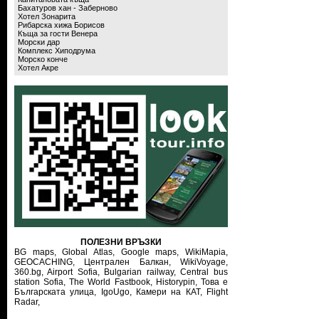
Бахатуров хан - Заберново
Хотел Зонарита
Рибарска хижа Борисов
Къща за гости Венера
Морски дар
Комплекс Хиподрума
Морско конче
Хотел Акре
ПОЛЕЗНИ ВРЪЗКИ
BG maps,
Global Atlas,
Google maps,
WikiMapia,
GEOCACHING,
Централен Балкан,
WikiVoyage,
360.bg,
Airport Sofia,
Bulgarian railway,
Central bus
station Sofia,
The World Fastbook,
Historypin,
Това е
Българската улица,
IgoUgo,
Камери на КАТ,
Flight
Radar,