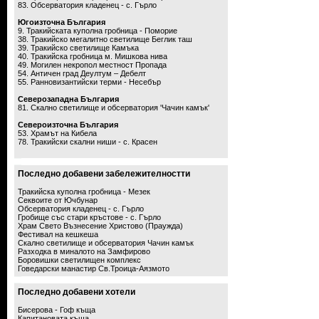
83. Обсерватория кладенец - с. Гърло
Югоизточна България
9. Тракийската куполна гробница - Поморие
38. Тракийско мегалитно светилище Беглик таш
39. Тракийско светилище Камъка
40. Тракийска гробница м. Мишкова нива
49. Могилен некропол местност Пропада
54. Античен град Деултум – Дебелт
55. Ранновизантийски терми - Несебър
Северозападна България
81. Скално светилище и обсерватория 'Чачин камък'
Североизточна България
53. Храмът на Кибела
78. Тракийски скални ниши - с. Красен
Последно добавени забележителностти
Тракийска куполна гробница - Мезек
Секвоите от Ючбунар
Обсерватория кладенец - с. Гърло
Гробище със стари кръстове - с. Гърло
Храм Свето Възнесение Христово (Праужда)
Фестивал на кешкеша
Скално светилище и обсерватория Чачин камък
Разходка в миналото на Замфирово
Боровишки светилищен комплекс
Говедарски манастир Св.Троица-Аязмото
Последно добавени хотели
Бисерова - Гоф къща
Капитановата къща