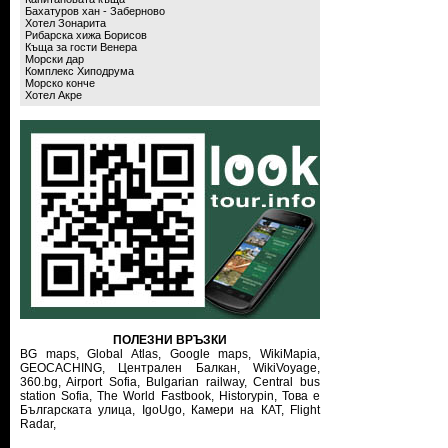
Бахатуров хан - Заберново
Хотел Зонарита
Рибарска хижа Борисов
Къща за гости Венера
Морски дар
Комплекс Хиподрума
Морско конче
Хотел Акре
ПОЛЕЗНИ ВРЪЗКИ
BG maps,
Global Atlas,
Google maps,
WikiMapia,
GEOCACHING,
Централен Балкан,
WikiVoyage,
360.bg,
Airport Sofia,
Bulgarian railway,
Central bus
station Sofia,
The World Fastbook,
Historypin,
Това е
Българската улица,
IgoUgo,
Камери на КАТ,
Flight
Radar,