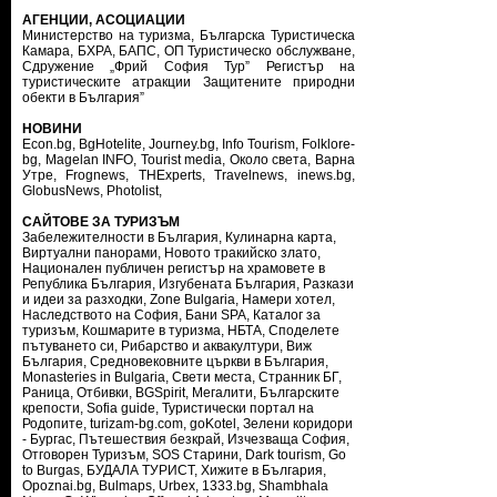
АГЕНЦИИ, АСОЦИАЦИИ
Министерство на туризма
,
Българска Туристическа
Камара
,
БХРА
,
БАПС
,
ОП Туристическо обслужване
,
Сдружение „Фрий София Тур”
Регистър на
туристическите атракции
Защитените природни
обекти в България”
НОВИНИ
Econ.bg
,
BgHotelite
,
Journey.bg
,
Info Tourism
,
Folklore-
bg
,
Magelan INFO
,
Tourist media
,
Около света
,
Варна
Утре
,
Frognews
,
THExperts
,
Travelnews
,
inews.bg
,
GlobusNews
,
Photolist
,
САЙТОВЕ ЗА ТУРИЗЪМ
Забележителности в България
,
Кулинарна карта
,
Виртуални панорами
,
Новото тракийско злато
,
Национален публичен регистър на храмовете в
Република България
,
Изгубената България
,
Разкази
и идеи за разходки
,
Zone Bulgaria
,
Намери хотел
,
Наследството на София
,
Бани SPA
,
Каталог за
туризъм
,
Кошмарите в туризма
,
НБТА
,
Споделете
пътуването си
,
Рибарство и аквакултури
,
Виж
България
,
Средновековните църкви в България
,
Monasteries in Bulgaria
,
Свети места
,
Странник БГ
,
Раница
,
Отбивки
,
BGSpirit
,
Мегалити
,
Българските
крепости
,
Sofia guide
,
Туристически портал на
Родопите
,
turizam-bg.com
,
goKotel
,
Зелени коридори
- Бургас
,
Пътешествия безкрай
,
Изчезваща София
,
Отговорен Туризъм
,
SOS Старини
,
Dark tourism
,
Go
to Burgas
,
БУДАЛА ТУРИСТ
,
Хижите в България
,
Opoznai.bg
,
Bulmaps
,
Urbex
,
1333.bg
,
Shambhala