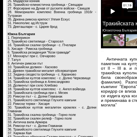
25. Мадарски конник
26. Тракийско-елинистична гробница - Свещари
27. Форсиране на Дунав от руските войски - Свищов
28. Мемориален комплекс Военна гробница 1916г -
Тутракан
35. Древна римска крепост Улпия Ескус
Тракийската 
51. Никополис ад Иструм
73. Девташлари - с. Царев брод
Югоизточна България 
Южна България
1. Перперикон
2. Тракийско светилище - Старосел
16. Тракийски скални гробници - с. Пчелари
5. Хисаря - Римска гробница
6. Тракийска резиденция "Кози грамади"
17. Mенхирът при с. Овчарово
Античната купо
7. Татул
8. Античен римски път
паметник на култ
10. Тракийски долмен - Хасково
от II – III в. и
11. Древен тракийски мегалит обсерватория
тракийска куполн
12. Зидана сводеста гробница - с. Караново
била своеобраз
14. Тракийски култов комплекс - с. Долно Черковище
15. Тракийска гробница в Александрово
фамилия). Разп
16. Долменът при село Хлябово
къмпинг “Европа
18. Тракийски култов комплекс - с. Ангел войвода
коридор се влиза
19. Тракийската гробница при с. Мезек
се издига куха ко
20. Римски път - с. Долни Главанак
21. Тракийското светилище Глухите камъни
и преминава в сте
22. Римски терми - Хисаря
могила”
30. Тракийски култов мегалитен кромлех - с. Долни
Главанак
31. Тракийска скална гробница - Горно поле
32. Тракийски скален релеф - Горно поле
33. Антична вила Армира
34. Римски път - с. Долни Главанак
36. Тракийското светилище Глухите камъни
37. Харман Кая
43. Тракийско оброчище Скален престол - с. Старцево