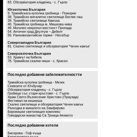
83. Обсерватория кладенец - с. Гърло
Югоизточна България
9. Тракийската куполна гробница - Поморие
38. Тракийско мегалитно светилище Беглик таш
39. Тракийско светилище Камъка
40. Тракийска гробница м. Мишкова нива
49. Могилен некропол местност Пропада
54. Античен град Деултум – Дебелт
55. Ранновизантийски терми - Несебър
Северозападна България
81. Скално светилище и обсерватория 'Чачин камък'
Североизточна България
53. Храмът на Кибела
78. Тракийски скални ниши - с. Красен
Последно добавени забележителностти
Тракийска куполна гробница - Мезек
Секвоите от Ючбунар
Обсерватория кладенец - с. Гърло
Гробище със стари кръстове - с. Гърло
Храм Свето Възнесение Христово (Праужда)
Фестивал на кешкеша
Скално светилище и обсерватория Чачин камък
Разходка в миналото на Замфирово
Боровишки светилищен комплекс
Говедарски манастир Св.Троица-Аязмото
Последно добавени хотели
Бисерова - Гоф къща
Капитановата къща