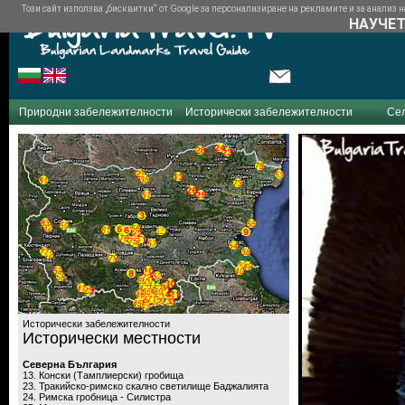
Този сайт използва „бисквитки“ от Google за персонализиране на рекламите и за анализ на
НАУЧЕТ
Природни забележителности
Исторически забележителности
Се
Исторически забележителности
Исторически местности
Северна България
13. Конски (Тамплиерски) гробища
23. Тракийско-римско скално светилище Баджалията
24. Римска гробница - Силистра