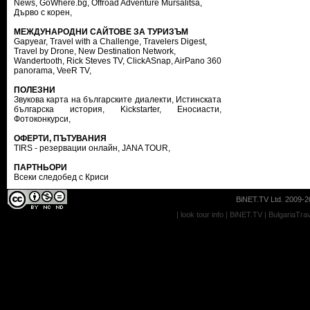
News
,
GoWhere.bg
,
Offroad Adventure Mursalitsa
,
Дърво с корен
,
МЕЖДУНАРОДНИ САЙТОВЕ ЗА ТУРИЗЪМ
Gapyear
,
Travel with a Challenge
,
Travelers Digest
,
Travel by Drone
,
New Destination Network
,
Wandertooth
,
Rick Steves TV
,
ClickASnap
,
AirPano 360
panorama
,
VeeR TV
,
ПОЛЕЗНИ
Звукова карта на българските диалекти
,
Истинската
българска история
,
Kickstarter
,
Еносиасти
,
Фотоконкурси
,
ОФЕРТИ, ПЪТУВАНИЯ
TIRS - резервации онлайн
,
JANA TOUR
,
ПАРТНЬОРИ
Всеки следобед с Криси
BiNET.TV Ltd. 2009-20
|
look tour info
|
BiNET.TV
|
BulgariaTra