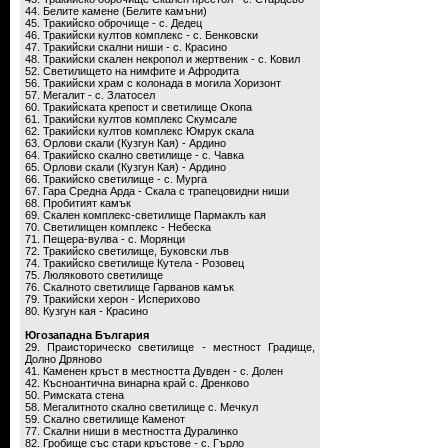
44. Белите камене (Белите камъни)
45. Тракийско оброчище - с. Дедец
46. Тракийски култов комплекс - с. Бенковски
47. Тракийски скални ниши - с. Красино
48. Тракийски скален некропол и жертвеник - с. Ковил
52. Светилището на нимфите и Афродита
56. Тракийски храм с колонада в могила Хоризонт
57. Мегалит - с. Златосел
60. Тракийската крепост и светилище Окопа
61. Тракийски култов комплекс Скумсале
62. Тракийски култов комплекс Юмрук скала
63. Орлови скали (Кузгун Кая) - Ардино
64. Тракийско скално светилище - с. Чавка
65. Орлови скали (Кузгун Кая) - Ардино
66. Тракийско светилище - с. Мурга
67. Гара Средна Арда - Скала с трапецовидни ниши
68. Пробитият камък
69. Скален комплекс-светилище Пармаклъ кая
70. Светилищен комплекс - Небеска
71. Пещера-вулва - с. Морянци
72. Тракийско светилище, Буковски лъв
74. Тракийско светилище Кутела - Розовец
75. Люляковото светилище
76. Скалното светилище Гарванов камък
79. Тракийски херон - Исперихово
80. Кузгун кая - Красино
Югозападна България
29. Праисторическо светилище - местност Градище,
Долно Дряново
41. Каменен кръст в местността Дувден - с. Долен
42. Късноантична винарна край с. Дренково
50. Римската стена
58. Мегалитното скално светилище с. Мечкул
59. Скално светилище Каменот
77. Скални ниши в местността Дуралинко
82. Гробище със стари кръстове - с. Гърло