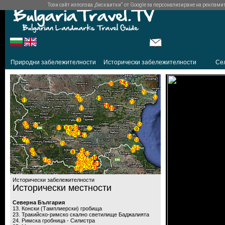
Този сайт използва „бисквитки“ от Google за персонализиране на рекламите 
Природни забележителности
Исторически забележителности
Се
Исторически забележителности
Исторически местности
Северна България
13. Конски (Тамплиерски) гробища
23. Тракийско-римско скално светилище Баджалията
24. Римска гробница - Силистра