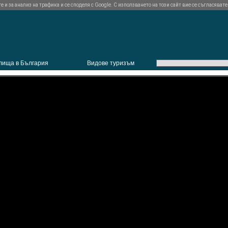
и за анализ на трафика и се споделя с Google. С използването на този сайт вие се съгласявате
лища в България
Видове туризъм