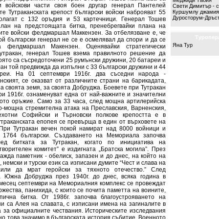
Меджиди Табия
 войскови части своя боен другар генерал Пантелей
Свети Димитър - с
те Тутраканската крепост български войски наброяват 55
Куршумлу джамия
Дуросторум-Дръс
олагат с 132 оръдия и 53 картечници. Генерал Тошев
лан на предстоящата битка, пренебрегвайки плана на
те войски фелдмаршал Маккензен. За отбелязване е, че
Туропер
ой български генерал не се е осмелявал да спори и да се
Яна Тур
а фелдмаршал Макензен. Оценявайки стратегически
утракан, генерал Тошев взема правилното решение да
която са съсредоточени 25 румънски дружини, 20 батареи и
лан той предвижда да изпълни с 33 български дружини и 44
ареи. На 01 септември 1916г. два съседни народа -
нският, се оказват от различните страни на барикадата,
за своята земя, за своята Добруджа. Боевете при Тутракан
ри 1916г. ознаменуват една от най-важните и значителни
ото оръжие. Само за 33 часа, след мощна артилерийска
о-мощна стремителна атака на Преславския, Варненския,
хотни Софийски и Търновски полкове крепостта е в
утраканската епопея се превърща в един от върховете на
 При Тутракан вечен покой намират над 8000 войници и
 1764 български. Създаването на Мемориала започва
лед битката за Тутракан, когато по инициатива на
отворителен комитет” е издигната „Братска могила”. През
ажда паметник - обелиск, запазен и до днес, на който на
, немски и турски език са изписани думите “Чест и слава на
аили да мрат геройски за тяхното отечество.” След
 Южна Добруджа през 1940г. до днес, всяка година в
месец септември на Мемориалния комплекс се провеждат
жества, панихида, с които се почита паметта на воините,
пична битка. От 1986г. започва благоустрояването на
ни са Алея на славата, с изписани имена на загиналите в
на за официалните чествания. Историческите изследвания
но това значимо в българската история събитие. Военното