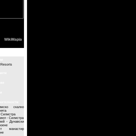
WikiMapia
ли
 Resorts
анти
ове
и
жителности
римско скално
ията
- Силистра
авел - Силистра
зей - Дунавски
роене
ият манастир
дне