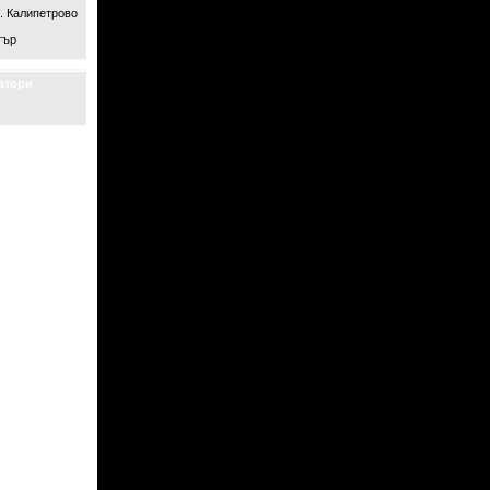
. Калипетрово
тър
атори