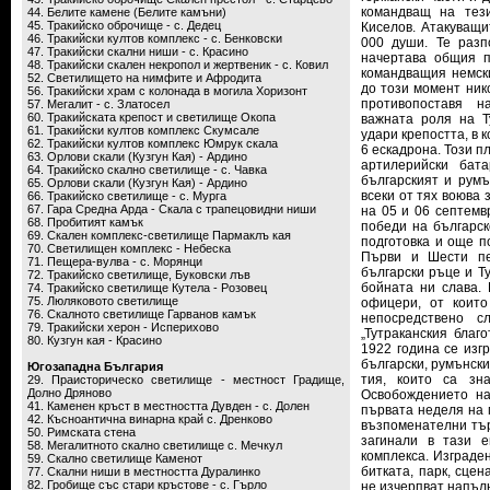
командващ на тези
44. Белите камене (Белите камъни)
45. Тракийско оброчище - с. Дедец
Киселов. Атакуващи
46. Тракийски култов комплекс - с. Бенковски
000 души. Те разп
47. Тракийски скални ниши - с. Красино
начертава общия п
48. Тракийски скален некропол и жертвеник - с. Ковил
командващия немски
52. Светилището на нимфите и Афродита
до този момент ник
56. Тракийски храм с колонада в могила Хоризонт
противопоставя н
57. Мегалит - с. Златосел
60. Тракийската крепост и светилище Окопа
важната роля на Т
61. Тракийски култов комплекс Скумсале
удари крепостта, в 
62. Тракийски култов комплекс Юмрук скала
6 ескадрона. Този п
63. Орлови скали (Кузгун Кая) - Ардино
артилерийски бат
64. Тракийско скално светилище - с. Чавка
българският и румъ
65. Орлови скали (Кузгун Кая) - Ардино
всеки от тях воюва 
66. Тракийско светилище - с. Мурга
67. Гара Средна Арда - Скала с трапецовидни ниши
на 05 и 06 септемв
68. Пробитият камък
победи на българск
69. Скален комплекс-светилище Пармаклъ кая
подготовка и още п
70. Светилищен комплекс - Небеска
Първи и Шести пе
71. Пещера-вулва - с. Морянци
български ръце и Т
72. Тракийско светилище, Буковски лъв
бойната ни слава.
74. Тракийско светилище Кутела - Розовец
75. Люляковото светилище
офицери, от които
76. Скалното светилище Гарванов камък
непосредствено с
79. Тракийски херон - Исперихово
„Тутраканския благ
80. Кузгун кая - Красино
1922 година се изгр
български, румънски
Югозападна България
тия, които са зн
29. Праисторическо светилище - местност Градище,
Долно Дряново
Освобождението на
41. Каменен кръст в местността Дувден - с. Долен
първата неделя на 
42. Късноантична винарна край с. Дренково
възпоменателни тър
50. Римската стена
загинали в тази е
58. Мегалитното скално светилище с. Мечкул
комплекса. Изграде
59. Скално светилище Каменот
битката, парк, сце
77. Скални ниши в местността Дуралинко
82. Гробище със стари кръстове - с. Гърло
не изчерпват напъл