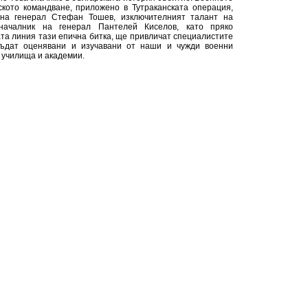
ското командване, приложено в Тутраканската операция,
 на генерал Стефан Тошев, изключителният талант на
началник на генерал Пантелей Киселов, като пряко
та линия тази епична битка, ще привличат специалистите
ъдат оценявани и изучавани от наши и чужди военни
 училища и академии.