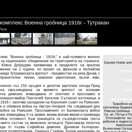
омплекс Военна гробница 1916г - Тутракан
 Русе
кс “Военна гробница - 1916г.” е най-голямото военно
Хоте
 за национално обединение на територията на страната.
Danube Hotels and
 Южна Добруджа преминава в пределите на кралска
жение на 2 години, по проект на френски и белгийски
Рестор
ражда Тутраканската крепост - предмостие на река Дунав, с
бранителни линии, землени укрепления, вълчи ями,
Клуб
низон със 150 оръдия и десетки картечни гнезда.Пред
лна свръхмодерна за времето крепост се изправя
Друг
отна дивизия, командвана от опитния и прославен в
генерал-майор Пантелей Киселов. Съгласно източници, в
Други забеле
т 1916 г. започва заседание на Коронния съвет на Румъния.
Тракийско-
н е обявена война на Австро-Унгария. На следващия ден
светилище Баджал
война на Румъния. Прославеният от Балканската война
Римска гробница 
ев, командващ 3-та армия, взема всички мерки и привежда
Св. ап. Петър и П
Етнографски му
ойна готовност. Към границата се съсредоточава трета
риболов и лодкост
 чиито състав са включени четвърта Преславска пехотна
Каменск
гада от първа Софийска дивизия, Дунавски българско-
Възнесение Госпо
други подкрепления. Генерал Стефан Тошев назначава за