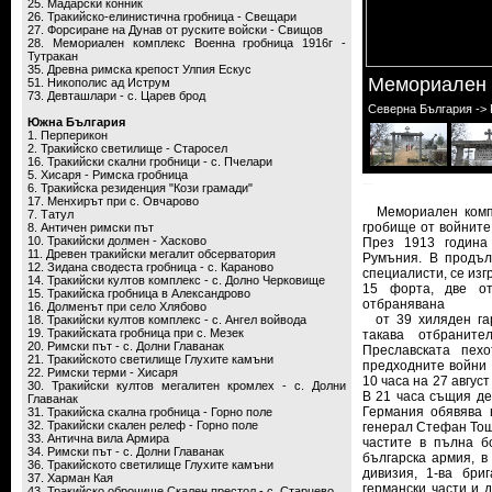
25. Мадарски конник
26. Тракийско-елинистична гробница - Свещари
27. Форсиране на Дунав от руските войски - Свищов
28. Мемориален комплекс Военна гробница 1916г -
Тутракан
35. Древна римска крепост Улпия Ескус
Мемориален к
51. Никополис ад Иструм
73. Девташлари - с. Царев брод
Северна България ->
Южна България
1. Перперикон
2. Тракийско светилище - Старосел
16. Тракийски скални гробници - с. Пчелари
5. Хисаря - Римска гробница
6. Тракийска резиденция "Кози грамади"
17. Mенхирът при с. Овчарово
Мемориален компле
7. Татул
гробище от войните
8. Античен римски път
10. Тракийски долмен - Хасково
През 1913 година
11. Древен тракийски мегалит обсерватория
Румъния. В продъл
12. Зидана сводеста гробница - с. Караново
специалисти, се изг
14. Тракийски култов комплекс - с. Долно Черковище
15 форта, две от
15. Тракийска гробница в Александрово
отбранявана
16. Долменът при село Хлябово
от 39 хиляден гар
18. Тракийски култов комплекс - с. Ангел войвода
19. Тракийската гробница при с. Мезек
такава отбраните
20. Римски път - с. Долни Главанак
Преславската пех
21. Тракийското светилище Глухите камъни
предходните войни 
22. Римски терми - Хисаря
10 часа на 27 авгус
30. Тракийски култов мегалитен кромлех - с. Долни
В 21 часа същия де
Главанак
Германия обявява 
31. Тракийска скална гробница - Горно поле
32. Тракийски скален релеф - Горно поле
генерал Стефан Тош
33. Антична вила Армира
частите в пълна б
34. Римски път - с. Долни Главанак
българска армия, в
36. Тракийското светилище Глухите камъни
дивизия, 1-ва бри
37. Харман Кая
германски части и 
43. Тракийско оброчище Скален престол - с. Старцево