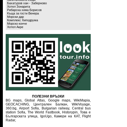
Бахатуров хан - Заберново
Хотел Зонарита
Рибарска хижа Борисов
Къща за гости Венера
Морски дар
Комплекс Хиподрума
Морско конче
Хотел Акре
ПОЛЕЗНИ ВРЪЗКИ
BG maps,
Global Atlas,
Google maps,
WikiMapia,
GEOCACHING,
Централен Балкан,
WikiVoyage,
360.bg,
Airport Sofia,
Bulgarian railway,
Central bus
station Sofia,
The World Fastbook,
Historypin,
Това е
Българската улица,
IgoUgo,
Камери на КАТ,
Flight
Radar,