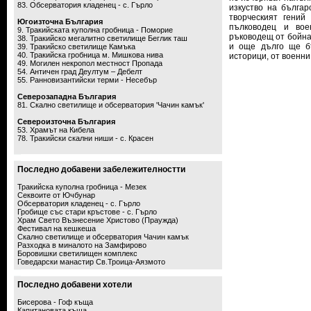
83. Обсерватория кладенец - с. Гърло
изкуство на българ
творческият гений
Югоизточна България
пълководец и вое
9. Тракийската куполна гробница - Поморие
ръководещ от бойна
38. Тракийско мегалитно светилище Беглик таш
и още дълго ще б
39. Тракийско светилище Камъка
40. Тракийска гробница м. Мишкова нива
историци, от военни
49. Могилен некропол местност Пропада
54. Античен град Деултум – Дебелт
55. Ранновизантийски терми - Несебър
Северозападна България
81. Скално светилище и обсерватория 'Чачин камък'
Североизточна България
53. Храмът на Кибела
78. Тракийски скални ниши - с. Красен
Последно добавени забележителностти
Тракийска куполна гробница - Мезек
Секвоите от Ючбунар
Обсерватория кладенец - с. Гърло
Гробище със стари кръстове - с. Гърло
Храм Свето Възнесение Христово (Праужда)
Фестивал на кешкеша
Скално светилище и обсерватория Чачин камък
Разходка в миналото на Замфирово
Боровишки светилищен комплекс
Говедарски манастир Св.Троица-Аязмото
Последно добавени хотели
Бисерова - Гоф къща
Капитановата къща