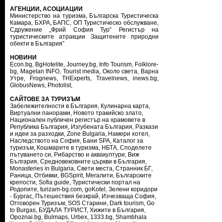
АГЕНЦИИ, АСОЦИАЦИИ
Министерство на туризма
,
Българска Туристическа
Камара
,
БХРА
,
БАПС
,
ОП Туристическо обслужване
,
Сдружение „Фрий София Тур”
Регистър на
туристическите атракции
Защитените природни
обекти в България”
НОВИНИ
Econ.bg
,
BgHotelite
,
Journey.bg
,
Info Tourism
,
Folklore-
bg
,
Magelan INFO
,
Tourist media
,
Около света
,
Варна
Утре
,
Frognews
,
THExperts
,
Travelnews
,
inews.bg
,
GlobusNews
,
Photolist
,
САЙТОВЕ ЗА ТУРИЗЪМ
Забележителности в България
,
Кулинарна карта
,
Виртуални панорами
,
Новото тракийско злато
,
Национален публичен регистър на храмовете в
Република България
,
Изгубената България
,
Разкази
и идеи за разходки
,
Zone Bulgaria
,
Намери хотел
,
Наследството на София
,
Бани SPA
,
Каталог за
туризъм
,
Кошмарите в туризма
,
НБТА
,
Споделете
пътуването си
,
Рибарство и аквакултури
,
Виж
България
,
Средновековните църкви в България
,
Monasteries in Bulgaria
,
Свети места
,
Странник БГ
,
Раница
,
Отбивки
,
BGSpirit
,
Мегалити
,
Българските
крепости
,
Sofia guide
,
Туристически портал на
Родопите
,
turizam-bg.com
,
goKotel
,
Зелени коридори
- Бургас
,
Пътешествия безкрай
,
Изчезваща София
,
Отговорен Туризъм
,
SOS Старини
,
Dark tourism
,
Go
to Burgas
,
БУДАЛА ТУРИСТ
,
Хижите в България
,
Opoznai.bg
,
Bulmaps
,
Urbex
,
1333.bg
,
Shambhala