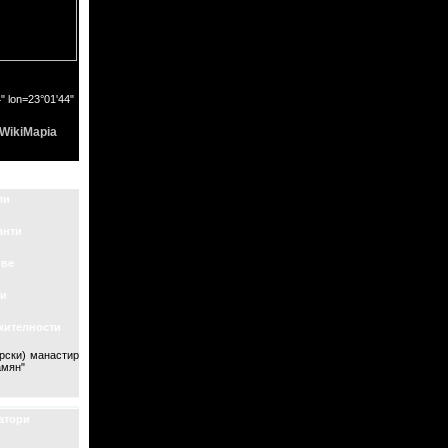
" lon=23°01'44"
WikiMapia
ли
анти
ове
и
жителности
орски) манастир
амян"
атори