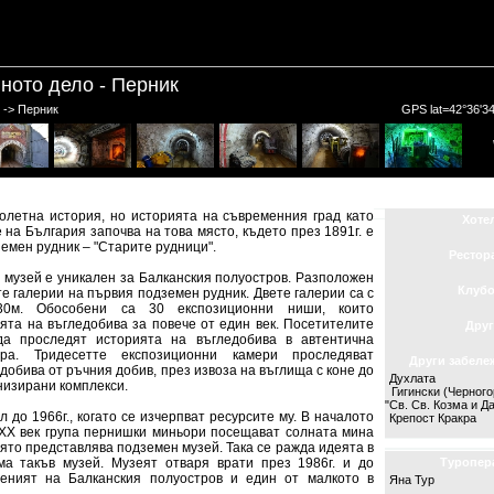
ното дело - Перник
 -> Перник
GPS lat=42°36'34
летна история, но историята на съвременния град като
Хоте
на България започва на това място, където през 1891г. е
емен рудник – "Старите рудници".
Рестор
узей е уникален за Балканския полуостров. Разположен
Клуб
те галерии на първия подземен рудник. Двете галерии са с
0м. Обособени са 30 експозиционни ниши, които
ята на въгледобива за повече от един век. Посетителите
Друг
а проследят историята на въгледобива в автентична
ра. Тридесетте експозиционни камери проследяват
Други забеле
добива от ръчния добив, през извоза на въглища с коне до
Духлата
изирани комплекси.
Гигински (Черног
"Св. Св. Козма и Д
до 1966г., когато се изчерпват ресурсите му. В началото
Крепост Кракра
 ХХ век група пернишки миньори посещават солната мина
ято представлява подземен музей. Така се ражда идеята в
а такъв музей. Музеят отваря врати през 1986г. и до
Туропер
еният на Балканския полуостров и един от малкото в
Яна Тур