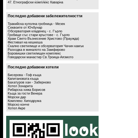
47. Етнографски комплекс Каварна
Последно добавени забележителностти
Тракийска куполна гробница - Мезек
Секвоите от Ючбунар
Обсерватория кладенец - с. Гърло
Гробище със стари кръстове - с. Гърло
Храм Свето Възнесение Христово (Праужда)
Фестивал на кешкеша
Скално светилище и обсерватория Чачин камък
Разходка в миналото на Замфирово
Боровишки светилищен комплекс
Говедарски манастир Св.Троица-Аязмото
Последно добавени хотели
Бисерова - Гоф къща
Капитановата къща
Бахатуров хан - Заберново
Хотел Зонарита
Рибарска хижа Борисов
Къща за гости Венера
Морски дар
Комплекс Хиподрума
Морско конче
Хотел Акре