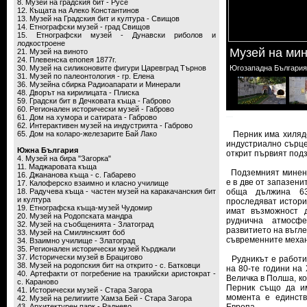
8. Музей на градския бит - Русе
12. Къщата на Алеко Константинов
13. Музей на Градския бит и култура - Свищов
14. Етнографски музей - град Свищов
15. Етнографски музей - Дунавски риболов и
лодкостроене
Музей на мин
21. Музей на виното
24. Плевенска епопея 1877г.
30. Музей на силиконовите фигури Царевград Търнов
Югозападна България
31. Музей по палеонтология - гр. Елена
36. Музейна сбирка Радиоапарати и Минерали
48. Дворът на кирилицата - Плиска
59. Градски бит в Дечковата къща - Габрово
60. Регионален исторически музей - Габрово
61. Дом на хумора и сатирата - Габрово
62. Интерактивен музей на индустрията - Габрово
65. Дом на коларо-железарите Бай Лако
Перник има хилядо
индустриално сърце 
Южна България
открит първият подз
4. Музей на бира "Загорка"
11. Маджаровата къща
Подземният минен м
16. Джананова къща - с. Габарево
е в две от запазени
17. Калоферско взаимно и класно училище
18. Радучева къща - частен музей на каракачанския бит
обща дължина 63
и култура
проследяват истори
19. Етнографска къща-музей Чудомир
имат възможност д
20. Музей на Родопската мандра
руднична атмосфе
32. Музей на съобщенията - Златоград
развитието на въгле
33. Музей на Смилянският боб
съвременните механ
34. Взаимно училище - Златоград
35. Регионален исторически музей Кърджали
37. Исторически музей в Брацигово
Рудникът е работил 
38. Музей на родопския бит на открито - с. Батковци
на 80-те години на
40. Артефакти от погребение на тракийски аристократ -
Величка в Полша, ко
с. Караново
Перник също да им
41. Исторически музей - Стара Загора
момента е единств
42. Музей на религиите Хамза Бей - Стара Загора
43. Архитектурен парк - Раднево