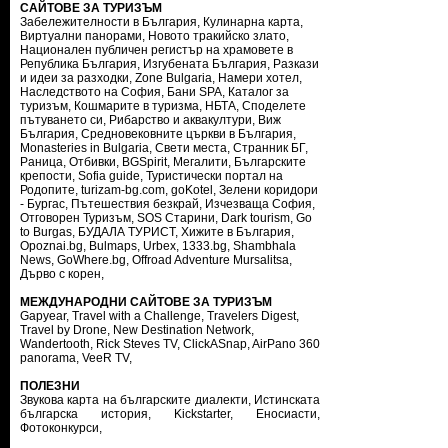
САЙТОВЕ ЗА ТУРИЗЪМ
Забележителности в България
,
Кулинарна карта
,
Виртуални панорами
,
Новото тракийско злато
,
Национален публичен регистър на храмовете в
Република България
,
Изгубената България
,
Разкази
и идеи за разходки
,
Zone Bulgaria
,
Намери хотел
,
Наследството на София
,
Бани SPA
,
Каталог за
туризъм
,
Кошмарите в туризма
,
НБТА
,
Споделете
пътуването си
,
Рибарство и аквакултури
,
Виж
България
,
Средновековните църкви в България
,
Monasteries in Bulgaria
,
Свети места
,
Странник БГ
,
Раница
,
Отбивки
,
BGSpirit
,
Мегалити
,
Българските
крепости
,
Sofia guide
,
Туристически портал на
Родопите
,
turizam-bg.com
,
goKotel
,
Зелени коридори
- Бургас
,
Пътешествия безкрай
,
Изчезваща София
,
Отговорен Туризъм
,
SOS Старини
,
Dark tourism
,
Go
to Burgas
,
БУДАЛА ТУРИСТ
,
Хижите в България
,
Opoznai.bg
,
Bulmaps
,
Urbex
,
1333.bg
,
Shambhala
News
,
GoWhere.bg
,
Offroad Adventure Mursalitsa
,
Дърво с корен
,
МЕЖДУНАРОДНИ САЙТОВЕ ЗА ТУРИЗЪМ
Gapyear
,
Travel with a Challenge
,
Travelers Digest
,
Travel by Drone
,
New Destination Network
,
Wandertooth
,
Rick Steves TV
,
ClickASnap
,
AirPano 360
panorama
,
VeeR TV
,
ПОЛЕЗНИ
Звукова карта на българските диалекти
,
Истинската
българска история
,
Kickstarter
,
Еносиасти
,
Фотоконкурси
,