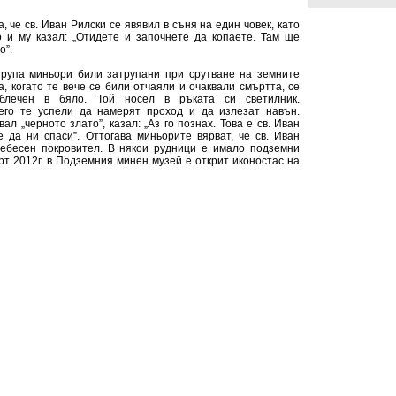
 че св. Иван Рилски се явявил в съня на един човек, като
 и му казал: „Отидете и започнете да копаете. Там ще
о”.
рупа миньори били затрупани при срутване на земните
, когато те вече се били отчаяли и очаквали смъртта, се
облечен в бяло. Той носел в ръката си светилник.
его те успели да намерят проход и да излезат навън.
вал „черното злато”, казал: „Аз го познах. Това е св. Иван
е да ни спаси”. Оттогава миньорите вярват, че св. Иван
небесен покровител. В някои рудници е имало подземни
рт 2012г. в Подземния минен музей е открит иконостас на