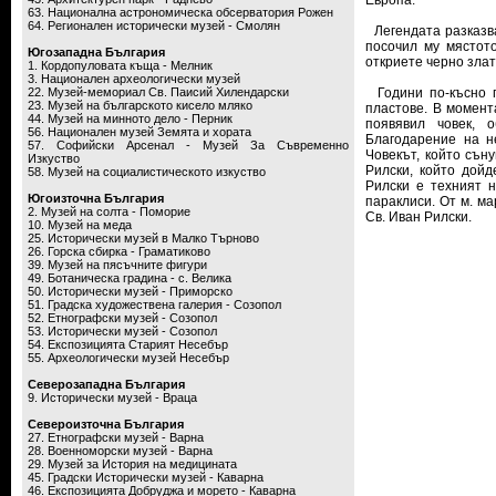
Европа.
63. Национална астрономическа обсерватория Рожен
64. Регионален исторически музей - Смолян
Легендата разказва,
посочил му мястото
Югозападна България
откриете черно злат
1. Кордопуловата къща - Мелник
3. Национален археологически музей
22. Музей-мемориал Св. Паисий Хилендарски
Години по-късно г
23. Музей на българското кисело мляко
пластове. В момента
44. Музей на минното дело - Перник
появявил човек, 
56. Национален музей Земята и хората
Благодарение на н
57. Софийски Арсенал - Музей За Съвременно
Човекът, който съну
Изкуство
Рилски, който дойд
58. Музей на социалистическото изкуство
Рилски е техният 
Югоизточна България
параклиси. От м. ма
2. Музей на солта - Поморие
Св. Иван Рилски.
10. Музей на меда
25. Исторически музей в Малко Търново
26. Горска сбирка - Граматиково
39. Музей на пясъчните фигури
49. Ботаническа градина - с. Велика
50. Исторически музей - Приморско
51. Градска художествена галерия - Созопол
52. Етнографски музей - Созопол
53. Исторически музей - Созопол
54. Експозицията Старият Несебър
55. Археологически музей Несебър
Северозападна България
9. Исторически музей - Враца
Североизточна България
27. Етнографски музей - Варна
28. Военноморски музей - Варна
29. Музей за История на медицината
45. Градски Исторически музей - Каварна
46. Експозицията Добруджа и морето - Каварна