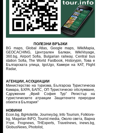
ПОЛЕЗНИ ВРЪЗКИ
BG maps,
Global Atlas,
Google maps,
WikiMapia,
GEOCACHING,
Централен Балкан,
WikiVoyage,
360.bg,
Airport Sofia,
Bulgarian railway,
Central bus
station Sofia,
The World Fastbook,
Historypin,
Това е
Българската улица,
IgoUgo,
Камери на КАТ,
Flight
Radar,
АГЕНЦИИ, АСОЦИАЦИИ
Министерство на туризма
,
Българска Туристическа
Камара
,
БХРА
,
БАПС
,
ОП Туристическо обслужване
,
Сдружение „Фрий София Тур”
Регистър на
туристическите атракции
Защитените природни
обекти в България”
НОВИНИ
Econ.bg
,
BgHotelite
,
Journey.bg
,
Info Tourism
,
Folklore-
bg
,
Magelan INFO
,
Tourist media
,
Около света
,
Варна
Утре
,
Frognews
,
THExperts
,
Travelnews
,
inews.bg
,
GlobusNews
,
Photolist
,