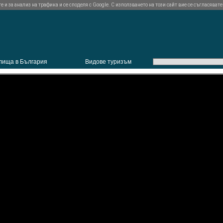
и за анализ на трафика и се споделя с Google. С използването на този сайт вие се съгласявате
лища в България
Видове туризъм