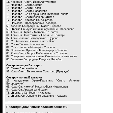
11. Несебър - Свети Йоан Алитургитос
12. Несебър - Света София
13. Несебър - Свети Тодор
14. Несебър - Света Параскева
15. Несебър - Св.св.архангели Михаил и Гаврил
16. Несебър - Свети Йоан Кръстител
17. Несебър - Христос Пантократор
18. Поморие - Преображение Господне
58. Успение Богородично - Малко Търново
59. Църква Св. Лука и килийно училище - Заберново
60. Храм Св. Кирил и Методий - с. Кости
61. Храм Св. Константин и Елена - с. Българи
62. Храм Успение Богородично - Царево
66. Св. Атанасий Велики - Свети Влас
80. Свети Зосим Созополски
81. Св.св. Кирил и Методий - Созопол
82. Успение на Пресвета Богородица - Созопол
83. Храм Свети Георги Победоносец - Созопол
84. Средновековна църква на Созополската епископия
85. Базилика Богородица Елеуса - Несебър
Северозападна България
95. Свети Пантелеймон
97. Храм Свето Възнесение Христово (Праужда)
Североизточна България
21. Катедрален Храм-Паметник "Свето Успение
Богородично"
63. Храм Св. Николай Мирликийски Чудотворец
64. Храм Св. Арахангел Михаил
78. Църквата Св. Георги - Каварна
79. Църква Св. Успение Богородично - Каварна
Последно добавени забележителностти