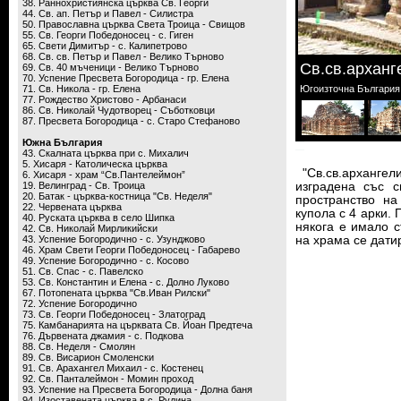
38. Раннохристиянска църква Св. Георги
44. Св. ап. Петър и Павел - Силистра
50. Православна църква Света Троица - Свищов
55. Св. Георги Победоносец - с. Гиген
65. Свети Димитър - с. Калипетрово
68. Св. св. Петър и Павел - Велико Търново
Св.св.арханг
69. Св. 40 мъченици - Велико Търново
70. Успение Пресвета Богородица - гр. Елена
71. Св. Никола - гр. Елена
Югоизточна България 
77. Рождество Христово - Арбанаси
86. Св. Николай Чудотворец - Съботковци
87. Пресвета Богородица - с. Старо Стефаново
Южна България
43. Скалната църква при с. Михалич
5. Хисаря - Католическа църква
"Св.св.архангели
6. Хисаря - храм “Св.Пантелеймон”
19. Велинград - Св. Троица
изградена със 
20. Батак - църква-костница "Св. Неделя"
пространство на
22. Червената църква
купола с 4 арки. 
40. Руската църква в село Шипка
някога е имало 
42. Св. Николай Мирликийски
43. Успение Богородично - с. Узунджово
на храма се датир
46. Храм Свети Георги Победоносец - Габарево
49. Успение Богородично - с. Косово
51. Св. Спас - с. Павелско
53. Св. Константин и Елена - с. Долно Луково
67. Потопената църква "Св.Иван Рилски"
72. Успение Богородично
73. Св. Георги Победоносец - Златоград
75. Камбанарията на църквата Св. Йоан Предтеча
76. Дървената джамия - с. Подкова
88. Св. Неделя - Смолян
89. Св. Висарион Смоленски
91. Св. Арахангел Михаил - с. Костенец
92. Св. Панталеймон - Момин проход
93. Успение на Пресвета Богородица - Долна баня
94. Изоставената църква в с. Рудина