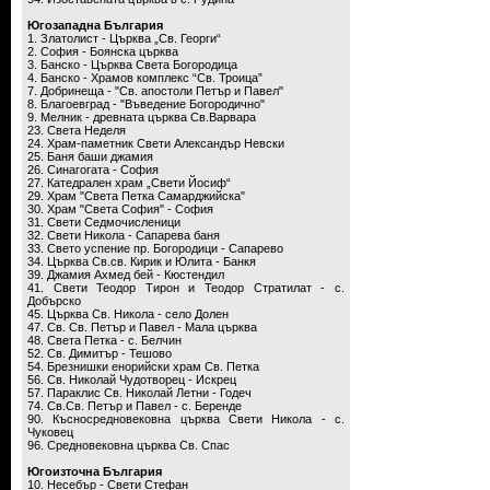
Югозападна България
1. Златолист - Църква „Св. Георги“
2. София - Боянска църква
3. Банско - Църква Света Богородица
4. Банско - Храмов комплекс “Св. Троица”
7. Добринеща - "Св. апостоли Петър и Павел"
8. Благоевград - "Въведение Богородично"
9. Мелник - древната църква Св.Варвара
23. Света Неделя
24. Храм-паметник Свети Александър Невски
25. Баня баши джамия
26. Синагогата - София
27. Катедрален храм „Свети Йосиф“
29. Храм "Света Петка Самарджийска"
30. Храм "Света София" - София
31. Свети Седмочисленици
32. Свети Никола - Сапарева баня
33. Свето успение пр. Богородици - Сапарево
34. Църква Св.св. Кирик и Юлита - Банкя
39. Джамия Ахмед бей - Кюстендил
41. Свети Теодор Тирон и Теодор Стратилат - с.
Добърско
45. Църква Св. Никола - село Долен
47. Св. Св. Петър и Павел - Мала църква
48. Света Петка - с. Белчин
52. Св. Димитър - Тешово
54. Брезнишки енорийски храм Св. Петка
56. Св. Николай Чудотворец - Искрец
57. Параклис Св. Николай Летни - Годеч
74. Св.Св. Петър и Павел - с. Беренде
90. Късносредновековна църква Свети Никола - с.
Чуковец
96. Средновековна църква Св. Спас
Югоизточна България
10. Несебър - Свети Стефан