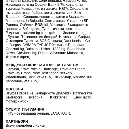
и идеи за разходки
,
Zone Bulgaria
,
Намери хотел
,
Наследството на София
,
Бани SPA
,
Каталог за
туризъм
,
Кошмарите в туризма
,
НБТА
,
Споделете
пътуването си
,
Рибарство и аквакултури
,
Виж
България
,
Средновековните църкви в България
,
Monasteries in Bulgaria
,
Свети места
,
Странник БГ
,
Раница
,
Отбивки
,
BGSpirit
,
Мегалити
,
Българските
крепости
,
Sofia guide
,
Туристически портал на
Родопите
,
turizam-bg.com
,
goKotel
,
Зелени коридори
- Бургас
,
Пътешествия безкрай
,
Изчезваща София
,
Отговорен Туризъм
,
SOS Старини
,
Dark tourism
,
Go
to Burgas
,
БУДАЛА ТУРИСТ
,
Хижите в България
,
Opoznai.bg
,
Bulmaps
,
Urbex
,
1333.bg
,
Shambhala
News
,
GoWhere.bg
,
Offroad Adventure Mursalitsa
,
Дърво с корен
,
МЕЖДУНАРОДНИ САЙТОВЕ ЗА ТУРИЗЪМ
Gapyear
,
Travel with a Challenge
,
Travelers Digest
,
Travel by Drone
,
New Destination Network
,
Wandertooth
,
Rick Steves TV
,
ClickASnap
,
AirPano 360
panorama
,
VeeR TV
,
ПОЛЕЗНИ
Звукова карта на българските диалекти
,
Истинската
българска история
,
Kickstarter
,
Еносиасти
,
Фотоконкурси
,
ОФЕРТИ, ПЪТУВАНИЯ
TIRS - резервации онлайн
,
JANA TOUR
,
ПАРТНЬОРИ
Всеки следобед с Криси