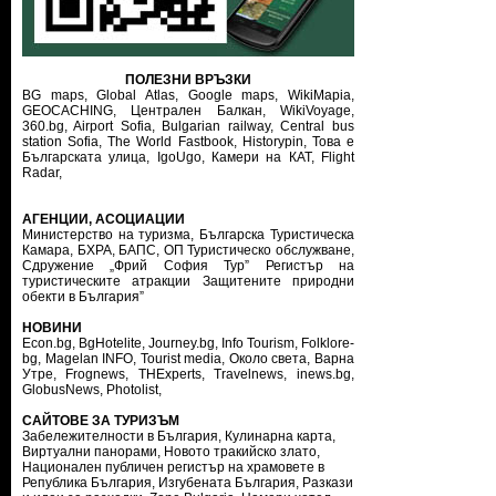
ПОЛЕЗНИ ВРЪЗКИ
BG maps,
Global Atlas,
Google maps,
WikiMapia,
GEOCACHING,
Централен Балкан,
WikiVoyage,
360.bg,
Airport Sofia,
Bulgarian railway,
Central bus
station Sofia,
The World Fastbook,
Historypin,
Това е
Българската улица,
IgoUgo,
Камери на КАТ,
Flight
Radar,
АГЕНЦИИ, АСОЦИАЦИИ
Министерство на туризма
,
Българска Туристическа
Камара
,
БХРА
,
БАПС
,
ОП Туристическо обслужване
,
Сдружение „Фрий София Тур”
Регистър на
туристическите атракции
Защитените природни
обекти в България”
НОВИНИ
Econ.bg
,
BgHotelite
,
Journey.bg
,
Info Tourism
,
Folklore-
bg
,
Magelan INFO
,
Tourist media
,
Около света
,
Варна
Утре
,
Frognews
,
THExperts
,
Travelnews
,
inews.bg
,
GlobusNews
,
Photolist
,
САЙТОВЕ ЗА ТУРИЗЪМ
Забележителности в България
,
Кулинарна карта
,
Виртуални панорами
,
Новото тракийско злато
,
Национален публичен регистър на храмовете в
Република България
,
Изгубената България
,
Разкази