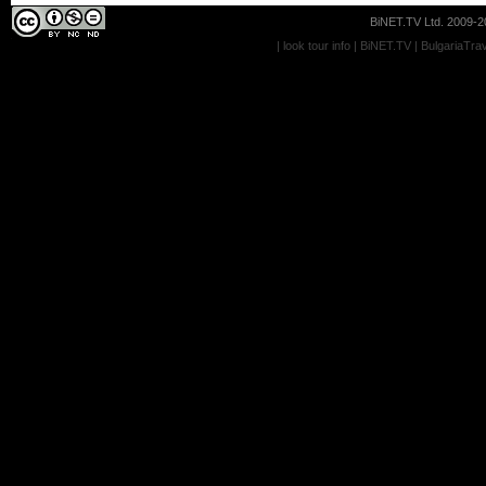
BiNET.TV Ltd. 2009-20
|
look tour info
|
BiNET.TV
|
BulgariaTra