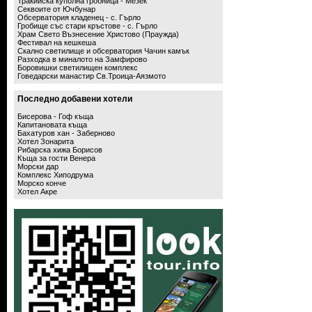
Тракийска куполна гробница - Мезек
Секвоите от Ючбунар
Обсерватория кладенец - с. Гърло
Гробище със стари кръстове - с. Гърло
Храм Свето Възнесение Христово (Праужда)
Фестивал на кешкеша
Скално светилище и обсерватория Чачин камък
Разходка в миналото на Замфирово
Боровишки светилищен комплекс
Говедарски манастир Св.Троица-Аязмото
Последно добавени хотели
Бисерова - Гоф къща
Капитановата къща
Бахатуров хан - Заберново
Хотел Зонарита
Рибарска хижа Борисов
Къща за гости Венера
Морски дар
Комплекс Хиподрума
Морско конче
Хотел Акре