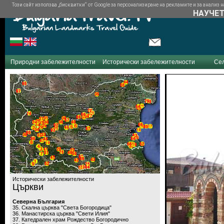
Този сайт използва „бисквитки“ от Google за персонализиране на рекламите и за анализ на
НАУЧЕТ
Природни забележителности
Исторически забележителности
Се
Исторически забележителности
Църкви
Северна България
35. Скална църква "Света Богородица"
36. Манастирска църква "Свети Илия"
37. Катедрален храм Рождество Богородично