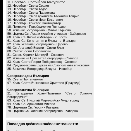
11. Несебър - Свети Йоан Алитургитос
12. Несебър - Света София
13. Несебър - Свети Тодор
14. Несебър - Света Параскева
15. Несебър - Св.св.архангели Михаил и Гаврил
16. Несебър - Свети Йоан Кръстител
17. Несебър - Христос Пантократор
18. Поморие - Преображение Господне
58. Успение Богородично - Малко Търново
59. Църква Св. Лука и килийно училище - Заберново
60. Храм Св. Кирил и Методий - с. Кости
61. Храм Св. Константин и Елена - с. Българи
62. Храм Успение Богородично - Царево
66. Св. Атанасий Велики - Свети Влас
80. Свети Зосим Созополски
81. Св.св. Кирил и Методий - Созопол
82. Успение на Пресвета Богородица - Созопол
83. Храм Свети Георги Победоносец - Созопол
84. Средновековна църква на Созополската епископия
85. Базилика Богородица Елеуса - Несебър
Северозападна България
95. Свети Пантелеймон
97. Храм Свето Възнесение Христово (Праужда)
Североизточна България
21. Катедрален Храм-Паметник "Свето Успение
Богородично"
63. Храм Св. Николай Мирликийски Чудотворец
64. Храм Св. Арахангел Михаил
78. Църквата Св. Георги - Каварна
79. Църква Св. Успение Богородично - Каварна
Последно добавени забележителностти