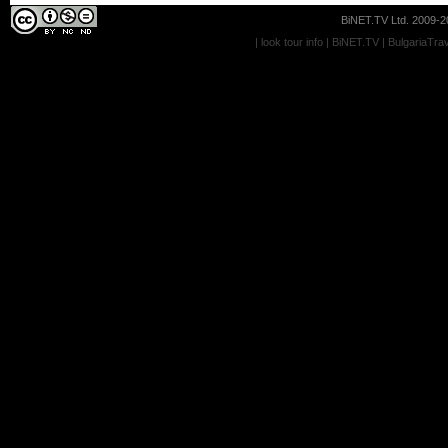
BiNET.TV Ltd. 2009-20
|
look tour info
|
BiNET.TV
|
BulgariaTra