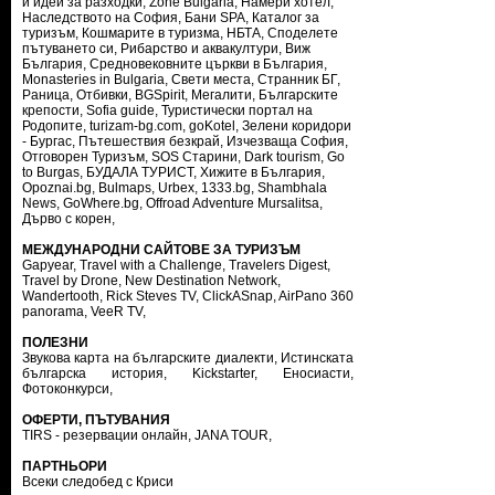
и идеи за разходки
,
Zone Bulgaria
,
Намери хотел
,
Наследството на София
,
Бани SPA
,
Каталог за
туризъм
,
Кошмарите в туризма
,
НБТА
,
Споделете
пътуването си
,
Рибарство и аквакултури
,
Виж
България
,
Средновековните църкви в България
,
Monasteries in Bulgaria
,
Свети места
,
Странник БГ
,
Раница
,
Отбивки
,
BGSpirit
,
Мегалити
,
Българските
крепости
,
Sofia guide
,
Туристически портал на
Родопите
,
turizam-bg.com
,
goKotel
,
Зелени коридори
- Бургас
,
Пътешествия безкрай
,
Изчезваща София
,
Отговорен Туризъм
,
SOS Старини
,
Dark tourism
,
Go
to Burgas
,
БУДАЛА ТУРИСТ
,
Хижите в България
,
Opoznai.bg
,
Bulmaps
,
Urbex
,
1333.bg
,
Shambhala
News
,
GoWhere.bg
,
Offroad Adventure Mursalitsa
,
Дърво с корен
,
МЕЖДУНАРОДНИ САЙТОВЕ ЗА ТУРИЗЪМ
Gapyear
,
Travel with a Challenge
,
Travelers Digest
,
Travel by Drone
,
New Destination Network
,
Wandertooth
,
Rick Steves TV
,
ClickASnap
,
AirPano 360
panorama
,
VeeR TV
,
ПОЛЕЗНИ
Звукова карта на българските диалекти
,
Истинската
българска история
,
Kickstarter
,
Еносиасти
,
Фотоконкурси
,
ОФЕРТИ, ПЪТУВАНИЯ
TIRS - резервации онлайн
,
JANA TOUR
,
ПАРТНЬОРИ
Всеки следобед с Криси