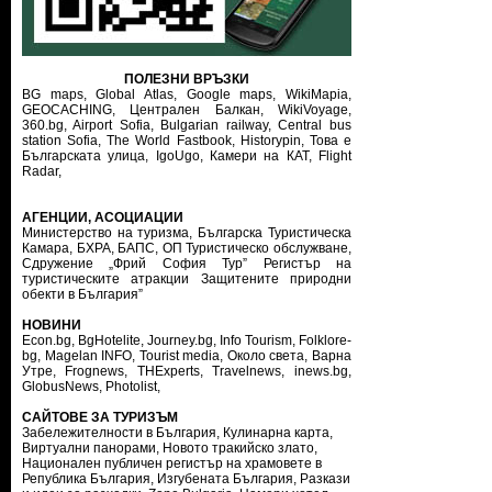
ПОЛЕЗНИ ВРЪЗКИ
BG maps,
Global Atlas,
Google maps,
WikiMapia,
GEOCACHING,
Централен Балкан,
WikiVoyage,
360.bg,
Airport Sofia,
Bulgarian railway,
Central bus
station Sofia,
The World Fastbook,
Historypin,
Това е
Българската улица,
IgoUgo,
Камери на КАТ,
Flight
Radar,
АГЕНЦИИ, АСОЦИАЦИИ
Министерство на туризма
,
Българска Туристическа
Камара
,
БХРА
,
БАПС
,
ОП Туристическо обслужване
,
Сдружение „Фрий София Тур”
Регистър на
туристическите атракции
Защитените природни
обекти в България”
НОВИНИ
Econ.bg
,
BgHotelite
,
Journey.bg
,
Info Tourism
,
Folklore-
bg
,
Magelan INFO
,
Tourist media
,
Около света
,
Варна
Утре
,
Frognews
,
THExperts
,
Travelnews
,
inews.bg
,
GlobusNews
,
Photolist
,
САЙТОВЕ ЗА ТУРИЗЪМ
Забележителности в България
,
Кулинарна карта
,
Виртуални панорами
,
Новото тракийско злато
,
Национален публичен регистър на храмовете в
Република България
,
Изгубената България
,
Разкази