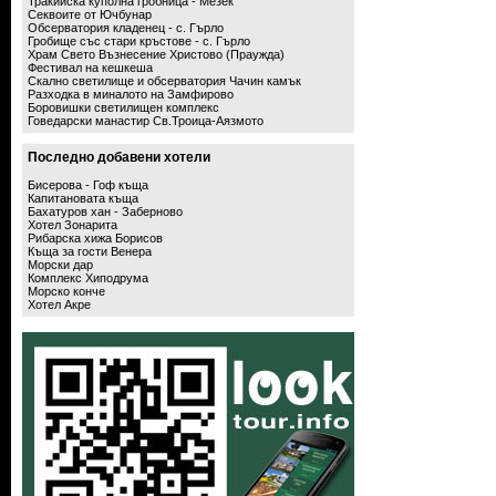
Тракийска куполна гробница - Мезек
Секвоите от Ючбунар
Обсерватория кладенец - с. Гърло
Гробище със стари кръстове - с. Гърло
Храм Свето Възнесение Христово (Праужда)
Фестивал на кешкеша
Скално светилище и обсерватория Чачин камък
Разходка в миналото на Замфирово
Боровишки светилищен комплекс
Говедарски манастир Св.Троица-Аязмото
Последно добавени хотели
Бисерова - Гоф къща
Капитановата къща
Бахатуров хан - Заберново
Хотел Зонарита
Рибарска хижа Борисов
Къща за гости Венера
Морски дар
Комплекс Хиподрума
Морско конче
Хотел Акре