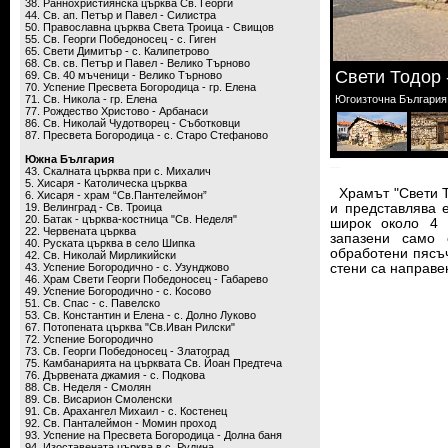
38. Раннохристиянска църква Св. Георги
44. Св. ап. Петър и Павел - Силистра
50. Православна църква Света Троица - Свищов
55. Св. Георги Победоносец - с. Гиген
65. Свети Димитър - с. Калипетрово
68. Св. св. Петър и Павел - Велико Търново
Свети Тодор 
69. Св. 40 мъченици - Велико Търново
70. Успение Пресвета Богородица - гр. Елена
71. Св. Никола - гр. Елена
Югоизточна България 
77. Рождество Христово - Арбанаси
86. Св. Николай Чудотворец - Съботковци
87. Пресвета Богородица - с. Старо Стефаново
Южна България
43. Скалната църква при с. Михалич
5. Хисаря - Католическа църква
Храмът "Свети Те
6. Хисаря - храм “Св.Пантелеймон”
19. Велинград - Св. Троица
и представлява 
20. Батак - църква-костница "Св. Неделя"
широк около 4 
22. Червената църква
запазени само 
40. Руската църква в село Шипка
обработени пясъч
42. Св. Николай Мирликийски
43. Успение Богородично - с. Узунджово
стени са направен
46. Храм Свети Георги Победоносец - Габарево
49. Успение Богородично - с. Косово
51. Св. Спас - с. Павелско
53. Св. Константин и Елена - с. Долно Луково
67. Потопената църква "Св.Иван Рилски"
72. Успение Богородично
73. Св. Георги Победоносец - Златоград
75. Камбанарията на църквата Св. Йоан Предтеча
76. Дървената джамия - с. Подкова
88. Св. Неделя - Смолян
89. Св. Висарион Смоленски
91. Св. Арахангел Михаил - с. Костенец
92. Св. Панталеймон - Момин проход
93. Успение на Пресвета Богородица - Долна баня
94. Изоставената църква в с. Рудина