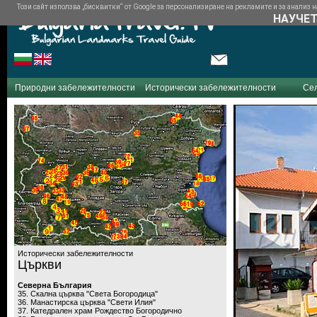
Този сайт използва „бисквитки“ от Google за персонализиране на рекламите и за анализ на
НАУЧЕТ
Природни забележителности
Исторически забележителности
Се
Исторически забележителности
Църкви
Северна България
35. Скална църква "Света Богородица"
36. Манастирска църква "Свети Илия"
37. Катедрален храм Рождество Богородично