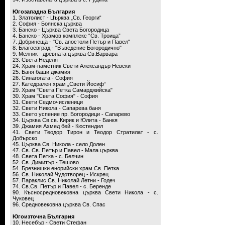
Югозападна България
1. Златолист - Църква „Св. Георги“
2. София - Боянска църква
3. Банско - Църква Света Богородица
4. Банско - Храмов комплекс “Св. Троица”
7. Добринеща - "Св. апостоли Петър и Павел"
8. Благоевград - "Въведение Богородично"
9. Мелник - древната църква Св.Варвара
23. Света Неделя
24. Храм-паметник Свети Александър Невски
25. Баня баши джамия
26. Синагогата - София
27. Катедрален храм „Свети Йосиф“
29. Храм "Света Петка Самарджийска"
30. Храм "Света София" - София
31. Свети Седмочисленици
32. Свети Никола - Сапарева баня
33. Свето успение пр. Богородици - Сапарево
34. Църква Св.св. Кирик и Юлита - Банкя
39. Джамия Ахмед бей - Кюстендил
41. Свети Теодор Тирон и Теодор Стратилат - с.
Добърско
45. Църква Св. Никола - село Долен
47. Св. Св. Петър и Павел - Мала църква
48. Света Петка - с. Белчин
52. Св. Димитър - Тешово
54. Брезнишки енорийски храм Св. Петка
56. Св. Николай Чудотворец - Искрец
57. Параклис Св. Николай Летни - Годеч
74. Св.Св. Петър и Павел - с. Беренде
90. Късносредновековна църква Свети Никола - с.
Чуковец
96. Средновековна църква Св. Спас
Югоизточна България
10. Несебър - Свети Стефан